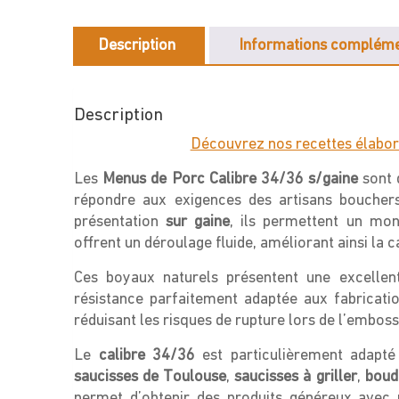
Description
Informations compléme
Description
Découvrez nos recettes élabor
Les
Menus de Porc Calibre 34/36 s/gaine
sont 
répondre aux exigences des artisans bouchers,
présentation
sur gaine
, ils permettent un mon
offrent un déroulage fluide, améliorant ainsi la 
Ces boyaux naturels présentent une excellen
résistance parfaitement adaptée aux fabrication
réduisant les risques de rupture lors de l’embos
Le
calibre 34/36
est particulièrement adapté
saucisses de Toulouse
,
saucisses à griller
,
boud
permet d’obtenir des produits généreux avec 