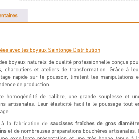
Calibre
34/36
ntaires
s/gaine
ées avec les boyaux Saintonge Distribution
des boyaux naturels de qualité professionnelle conçus pou
 charcutiers et ateliers de transformation. Grâce à leu
tage rapide sur le poussoir, limitent les manipulations e
cadence de production.
te homogénéité de calibre, une grande souplesse et un
s artisanales. Leur élasticité facilite le poussage tout e
sage.
 à la fabrication de
saucisses fraîches de gros diamètr
ins
et de nombreuses préparations bouchères artisanales. I
une excellente présentation et une très bonne tenue à l