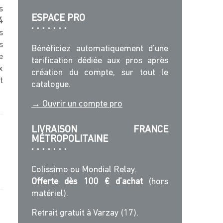
s
ESPACE PRO
4
ls
s
Bénéficiez automatiquement d’une
e
tarification dédiée aux pros après
x
création du compte, sur tout le
t
catalogue.
→ Ouvrir un compte pro
LIVRAISON FRANCE
MÉTROPOLITAINE
Colissimo ou Mondial Relay.
Offerte dès 100 € d’achat
(hors
matériel).
Retrait gratuit à Varzay (17).