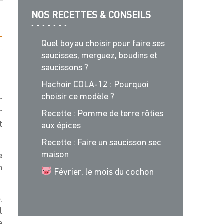
NOS RECETTES & CONSEILS
Quel boyau choisir pour faire ses
saucisses, merguez, boudins et
saucissons ?
Hachoir COLA-12 : Pourquoi
choisir ce modèle ?
r
r
Recette : Pomme de terre rôties
t
aux épices
Recette : Faire un saucisson sec
maison
e
n
Février, le mois du cochon
e
,
l
a