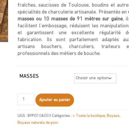
fraîches, saucisses de Toulouse, boudins et autre
spécialités de charcuterie artisanale. Présentés en
masses ou 10 masses de 91 mètres sur gaine
, i
facilitent l’embossage, réduisent les manipulation
et garantissent une excellente régularité d
fabrication. Ils sont parfaitement adaptés au
artisans bouchers, charcutiers, traiteurs e
professionnels des métiers de bouche.
MASSES
quantité
Ajouter au panier
de
Menus
UGS :
BYPO10A003
Catégories :
> Toute la boutique
,
Boyaux
,
de
Boyaux naturels de porc
Porc