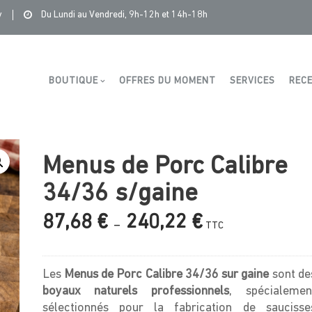
tonge Distribution
>
Produits
>
Menus de Porc Calibre 34/36 s/g
y
Du Lundi au Vendredi, 9h-12h et 14h-18h
Boutique
BOUTIQUE
OFFRES DU MOMENT
SERVICES
RECE
Menus de Porc Calibre
34/36 s/gaine
Plage
87,68
€
240,22
€
–
TTC
de
prix :
87,68 €
Les
Menus de Porc Calibre 34/36 sur gaine
sont de
à
boyaux naturels professionnels
, spécialemen
240,22 €
sélectionnés pour la fabrication de saucisse