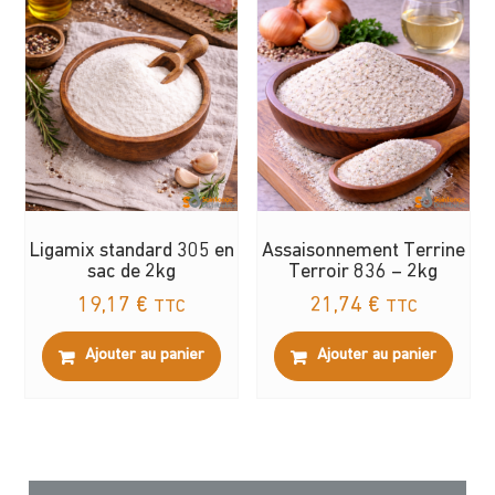
Ligamix standard 305 en
Assaisonnement Terrine
sac de 2kg
Terroir 836 – 2kg
19,17
€
21,74
€
TTC
TTC
Ajouter au panier
Ajouter au panier