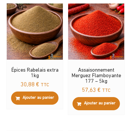
Épices Rabelais extra
Assaisonnement
1kg
Merguez Flamboyante
177 – 5kg
30,88
€
TTC
57,63
€
TTC
Ajouter au panier
Ajouter au panier