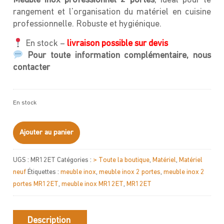
Meuble inox professionnel 2 portes
, idéal pour le
rangement et l’organisation du matériel en cuisine
professionnelle. Robuste et hygiénique.
En stock –
livraison possible sur devis
Pour toute information complémentaire, nous
contacter
En stock
quantité
Ajouter au panier
de
Meuble
UGS :
MR12ET
Catégories :
> Toute la boutique
,
Matériel
,
Matériel
inox
neuf
Étiquettes :
meuble inox
,
meuble inox 2 portes
,
meuble inox 2
2
portes MR12ET
,
meuble inox MR12ET
,
MR12ET
portes
Description