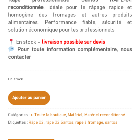
Râpe professionnelle Santos RAPE-02
reconditionnée
, idéale pour le râpage rapide et
homogène des fromages et autres produits
alimentaires. Performance fiable, sécurité et
solution économique pour les professionnels.
En stock –
livraison possible sur devis
Pour toute information complémentaire, nous
contacter
En stock
quantité
Ajouter au panier
de
Râpe
Catégories :
> Toute la boutique
,
Matériel
,
Matériel reconditionné
02
Étiquettes :
Râpe 02
,
râpe 02 Santos
,
râpe à fromage
,
santos
-
SANTOS