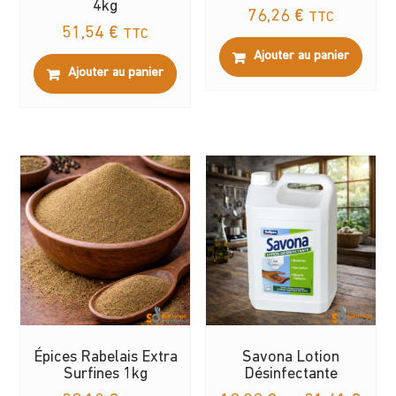
4kg
76,26
€
TTC
51,54
€
TTC
Ajouter au panier
Ajouter au panier
Épices Rabelais Extra
Savona Lotion
Surfines 1kg
Désinfectante