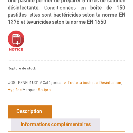
Une pastille permet de préparer 8 litres de solution
désinfectante.
Conditionnées en
boîte de 150
pastilles
, elles sont
bactéricides selon la norme EN
1276
et
levuricides selon la norme EN 1650
Rupture de stock
UGS :
PENE01U019
Catégories :
> Toute la boutique
,
Désinfection
,
Hygiène
Marque :
Solipro
Description
Informations complémentaires