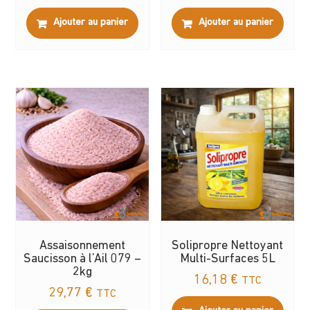
Ajouter au panier
Ajouter au panier
Assaisonnement
Solipropre Nettoyant
Saucisson à l’Ail 079 –
Multi-Surfaces 5L
2kg
16,18
€
TTC
29,77
€
TTC