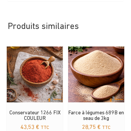
Produits similaires
Conservateur 1266 FIX
Farce à légumes 689B en
COULEUR
seau de 3kg
43,53
€
28,75
€
TTC
TTC