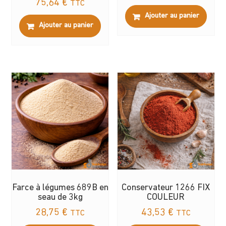
75,64
€
TTC
Ajouter au panier
Ajouter au panier
Farce à légumes 689B en
Conservateur 1266 FIX
seau de 3kg
COULEUR
28,75
€
43,53
€
TTC
TTC