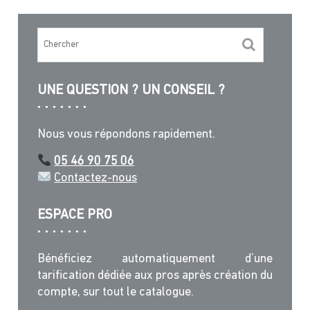
Les
options
peuvent
être
choisies
UNE QUESTION ? UN CONSEIL ?
sur
la
page
Nous vous répondons rapidement.
du
produit
05 46 90 75 06
Contactez-nous
ESPACE PRO
Bénéficiez automatiquement d’une
tarification dédiée aux pros après création du
compte, sur tout le catalogue.