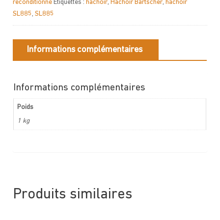
reconditionné
Étiquettes :
hachoir
,
Hachoir Bartscher
,
hachoir
SL885
,
SL885
Informations complémentaires
Informations complémentaires
Poids
1 kg
Produits similaires