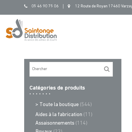
Skip
05 46 90 75 06
12 Route de Royan 17460 Varza
to
content
Catégories de produits
> Toute la boutique
(544)
Aides à la fabrication
(11)
Assaisonnements
(114)
Boyaux
(23)