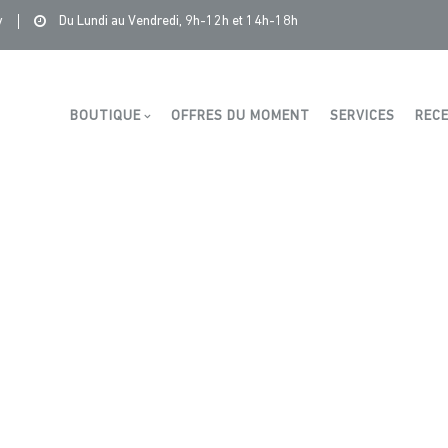
Saintonge Distribution
>
Recettes et conseils
>
1mm
y
Du Lundi au Vendredi, 9h-12h et 14h-18h
Boutique
BOUTIQUE
OFFRES DU MOMENT
SERVICES
RECE