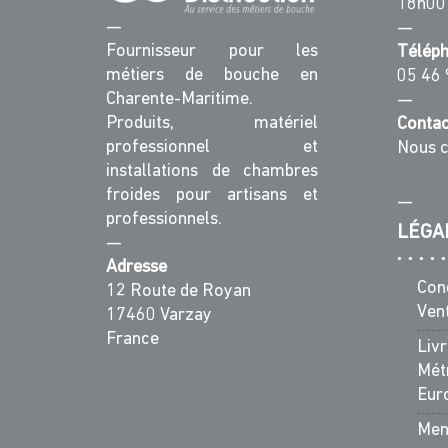
18h00
—
—
Fournisseur pour les
Télép
métiers de bouche en
05 46 
Charente-Maritime.
—
Produits, matériel
Contac
professionnel et
Nous c
installations de chambres
froides pour artisans et
—
professionnels.
LÉGA
—
Adresse
Con
12 Route de Royan
Ven
17460 Varzay
France
Liv
Métr
Eur
Men