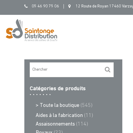
Skip
05 46 90 75 06
12 Route de Royan 17460 Varza
to
content
Catégories de produits
> Toute la boutique
(545)
Aides à la fabrication
(11)
Assaisonnements
(114)
Boyaux
(23)