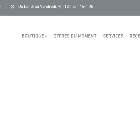
Saintonge Distribution
>
Recettes et conseils
>
2.5cm
y
Du Lundi au Vendredi, 9h-12h et 14h-18h
Boutique
BOUTIQUE
OFFRES DU MOMENT
SERVICES
RECE