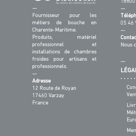
18h00
—
—
Fournisseur pour les
Télép
métiers de bouche en
05 46 
Charente-Maritime.
—
Produits, matériel
Contac
professionnel et
Nous c
installations de chambres
froides pour artisans et
—
professionnels.
LÉGA
—
Adresse
Con
12 Route de Royan
Ven
17460 Varzay
France
Liv
Métr
Eur
Men