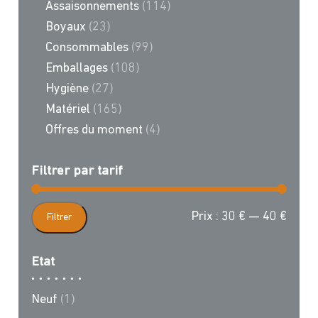
Assaisonnements
(114)
Boyaux
(23)
Consommables
(99)
Emballages
(108)
Hygiène
(27)
Matériel
(165)
Offres du moment
(4)
Filtrer par tarif
Prix
Prix
Prix :
30 €
—
40 €
Filtrer
min
max
Etat
Neuf
(1)