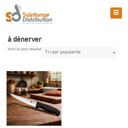
Skip
to
content
Boutique
Saintonge Distribution
>
Produits
>
à dénerver
à dénerver
Voici le seul résultat