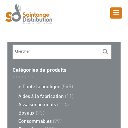
Skip
to
content
Boutique
Saintonge Distribution
>
Recettes et conseils
>
caissette
Catégories de produits
> Toute la boutique
(545)
Aides à la fabrication
(11)
Assaisonnements
(114)
Boyaux
(23)
Consommables
(99)