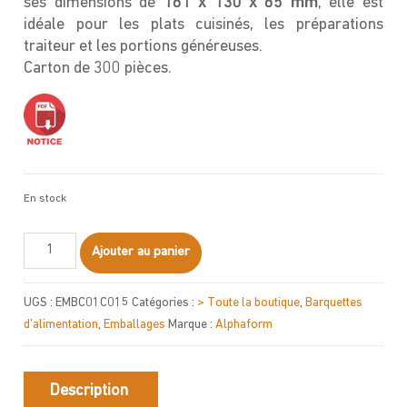
ses dimensions de
161 x 130 x 65 m
m
, elle est
idéale pour les plats cuisinés, les préparations
traiteur et les portions généreuses.
Carton de 300 pièces.
En stock
quantité
Ajouter au panier
de
Barquette
UGS :
EMBC01C015
Catégories :
> Toute la boutique
,
Barquettes
PRESTIPACK
d’alimentation
,
Emballages
Marque :
Alphaform
RC900
Description