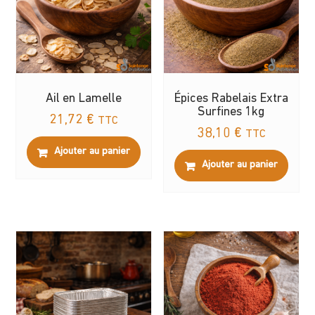
Ail en Lamelle
Épices Rabelais Extra
Surfines 1kg
21,72
€
TTC
38,10
€
TTC
Ajouter au panier
Ajouter au panier