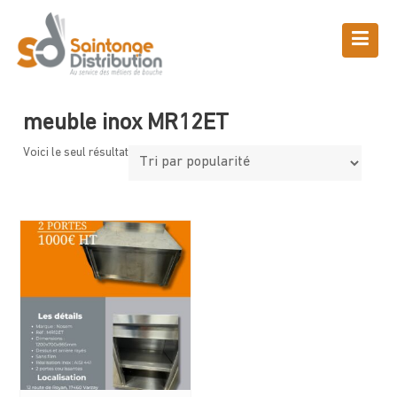
Skip
to
content
Boutique
Saintonge Distribution
>
Produits
>
meuble inox MR12ET
meuble inox MR12ET
Voici le seul résultat