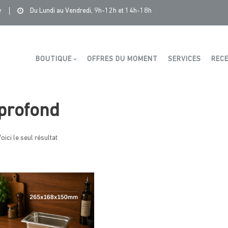
Saintonge Distribution
>
Produits
>
profond
y
Du Lundi au Vendredi, 9h-12h et 14h-18h
Boutique
BOUTIQUE
OFFRES DU MOMENT
SERVICES
RECE
profond
oici le seul résultat