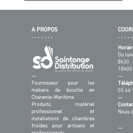
A PROPOS
COOR
Horair
Du lun
8h30 
18h00
—
—
Fournisseur pour les
Télép
métiers de bouche en
05 46 
Charente-Maritime.
—
Produits, matériel
Contac
professionnel et
Nous c
installations de chambres
froides pour artisans et
—