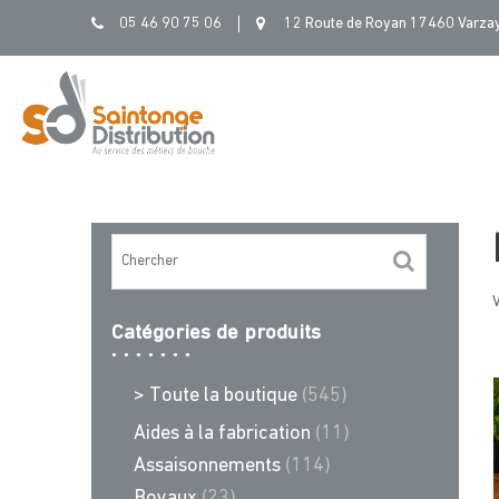
Skip
05 46 90 75 06
12 Route de Royan 17460 Varza
to
content
V
Catégories de produits
> Toute la boutique
(545)
Aides à la fabrication
(11)
Assaisonnements
(114)
Boyaux
(23)