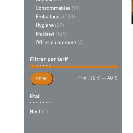
Consommables
(99)
Emballages
(108)
Hygiène
(27)
Matériel
(165)
Offres du moment
(4)
Filtrer par tarif
Prix
Prix
Prix :
30 €
—
40 €
Filtrer
min
max
Etat
Neuf
(1)