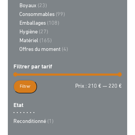
Boyaux
(23)
Consommables
(99)
Emballages
(108)
Hygiène
(27)
Matériel
(165)
Offres du moment
(4)
Filtrer par tarif
Prix
Prix
Prix :
210 €
—
220 €
Filtrer
min
max
Etat
Reconditionné
(1)