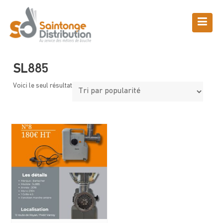
Skip
to
content
Boutique
Saintonge Distribution
>
Produits
>
SL885
SL885
Voici le seul résultat