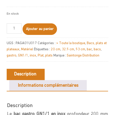
En stock
quantité
Ajouter au panier
de
Bac
UGS :
PAGA01U017
Catégories :
> Toute la boutique
,
Bacs, plats et
gastro
plateaux
,
Matériel
Étiquettes :
20 cm
,
32.5 cm
,
53 cm
,
bac
,
bacs
,
GN1/1
gastro
,
GN1/1
,
inox
,
Plat
,
plats
Marque :
Saintonge Distribution
inox
530x325X200mm
Description
Informations complémentaires
Description
Le
bac gastro GN1/1 en inox
profondeur 200 mm