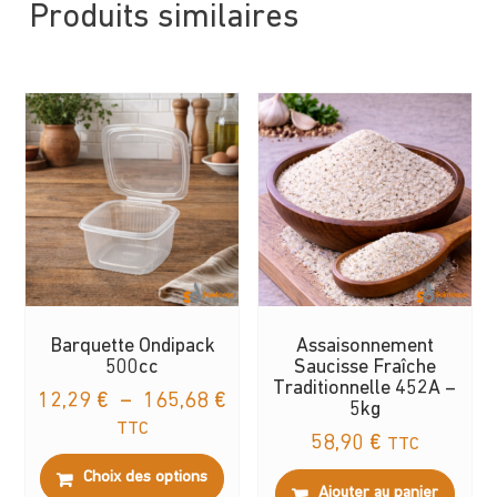
Produits similaires
Barquette Ondipack
Assaisonnement
500cc
Saucisse Fraîche
Traditionnelle 452A –
Plage
12,29
€
–
165,68
€
5kg
de
TTC
58,90
€
TTC
prix :
Ce
Choix des options
12,29 €
produit
Ajouter au panier