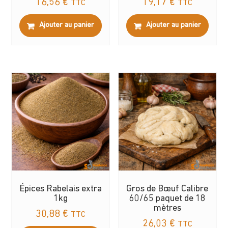
16,56
€
19,17
€
TTC
TTC
Ajouter au panier
Ajouter au panier
Épices Rabelais extra
Gros de Bœuf Calibre
1kg
60/65 paquet de 18
mètres
30,88
€
TTC
26,03
€
TTC