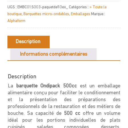
Barquette
UGS :
EMBC01S003-paquetde50ex_
Catégories :
> Toute la
Ondipack
boutique
,
Barquettes micro-ondables
,
Emballages
Marque :
500cc
Alphaform
Description
Informations complémentaires
Description
La
barquette Ondipack 500cc
est un emballage
alimentaire conçu pour faciliter le conditionnement
et la présentation des préparations des
professionnels de la restauration et des métiers de
bouche. Sa capacité de
500 cc
offre un volume
idéal pour les portions individuelles de plats
cuisinés, salades composées, desserts,