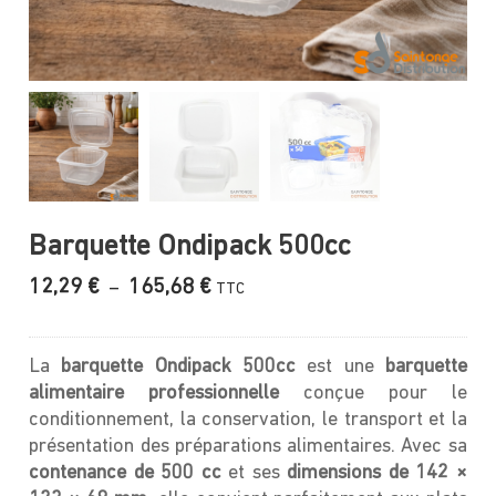
Barquette Ondipack 500cc
Plage
12,29
€
165,68
€
–
TTC
de
prix :
12,29 €
La
barquette Ondipack 500cc
est une
barquette
à
alimentaire professionnelle
conçue pour le
165,68 €
conditionnement, la conservation, le transport et la
présentation des préparations alimentaires. Avec sa
contenance de 500 cc
et ses
dimensions de 142 ×