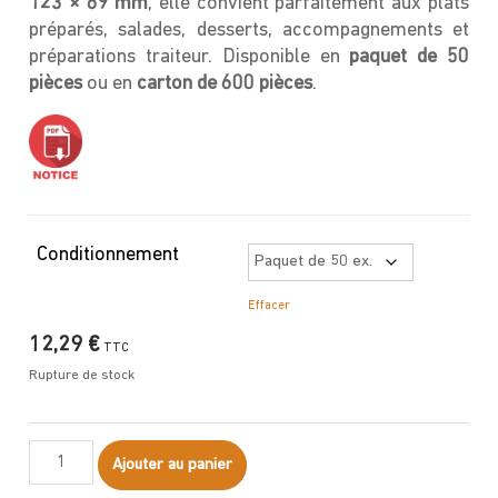
123 × 69 mm
, elle convient parfaitement aux plats
préparés, salades, desserts, accompagnements et
préparations traiteur. Disponible en
paquet de 50
pièces
ou en
carton de 600 pièces
.
Conditionnement
Effacer
12,29
€
TTC
Rupture de stock
quantité
Ajouter au panier
de