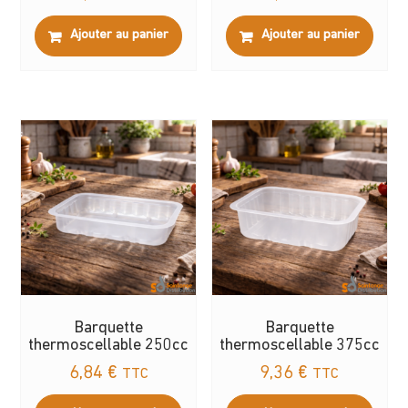
Ajouter au panier
Ajouter au panier
Barquette
Barquette
thermoscellable 250cc
thermoscellable 375cc
6,84
€
9,36
€
TTC
TTC