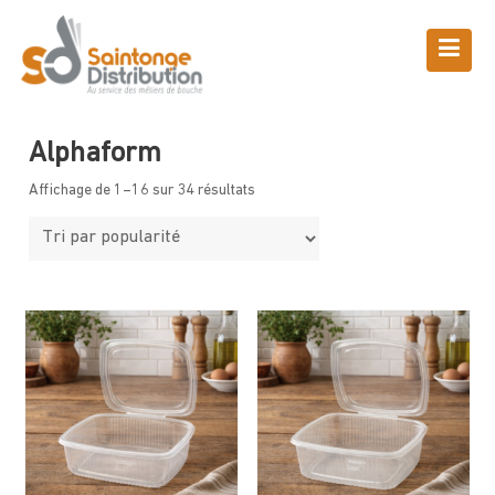
Skip
to
content
Boutique
Saintonge Distribution
>
Produits
>
Alphaform
Alphaform
Affichage de 1–16 sur 34 résultats