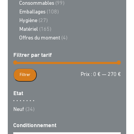
Consommables
(99)
Emballages
(108)
Hygiène
(27)
Matériel
(165)
Offres du moment
(4)
Filtrer par tarif
Prix
Prix
Prix :
0 €
—
270 €
Filtrer
min
max
Etat
Neuf
(34)
Conditionnement