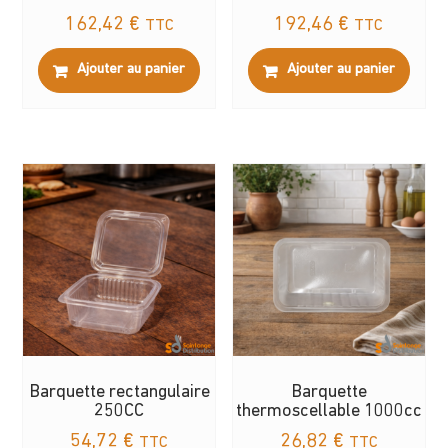
162,42
€
192,46
€
TTC
TTC
Ajouter au panier
Ajouter au panier
Barquette rectangulaire
Barquette
250CC
thermoscellable 1000cc
54,72
€
26,82
€
TTC
TTC