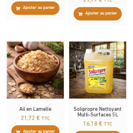
29,77
€
TTC
Ajouter au panier
Ajouter au panier
Ail en Lamelle
Solipropre Nettoyant
Multi-Surfaces 5L
21,72
€
TTC
16,18
€
TTC
Ajouter au panier