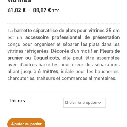
vitrines
Plage
61,82
€
88,87
€
–
TTC
de
prix :
61,82 €
La
barrette séparatrice de plats pour vitrines 25 cm
à
est un
accessoire professionnel de présentation
88,87 €
conçu pour organiser et séparer les plats dans les
vitrines réfrigérées. Décorée d’un motif en
Fleurs de
prunier ou Coquelicots
, elle peut être assemblée
avec d’autres barrettes pour créer des séparations
allant jusqu’à
6 mètres
, idéale pour les boucheries,
charcuteries, traiteurs et commerces alimentaires.
Décors
quantité
Ajouter au panier