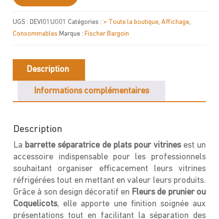
de
Barrette
UGS :
DEVI01U001
Catégories :
> Toute la boutique
,
Affichage
,
séparatrice
Consommables
Marque :
Fischer Bargoin
de
plats
pour
Description
vitrines
Informations complémentaires
Description
La
barrette séparatrice de plats pour vitrines
est un
accessoire indispensable pour les professionnels
souhaitant organiser efficacement leurs vitrines
réfrigérées tout en mettant en valeur leurs produits.
Grâce à son design décoratif en
Fleurs de prunier ou
Coquelicots
, elle apporte une finition soignée aux
présentations tout en facilitant la séparation des