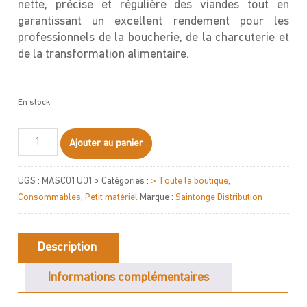
nette, précise et régulière des viandes tout en
garantissant un excellent rendement pour les
professionnels de la boucherie, de la charcuterie et
de la transformation alimentaire.
En stock
quantité
Ajouter au panier
de
Lames
UGS :
MASC01U015
Catégories :
> Toute la boutique
,
de
Consommables
,
Petit matériel
Marque :
Saintonge Distribution
scie
à
ruban
Description
de
boucher
Informations complémentaires
1640x16mm
par