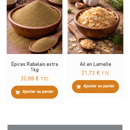
Épices Rabelais extra
Ail en Lamelle
1kg
21,72
€
TTC
30,88
€
TTC
Ajouter au panier
Ajouter au panier