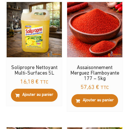
Solipropre Nettoyant
Assaisonnement
Multi-Surfaces 5L
Merguez Flamboyante
177 – 5kg
16,18
€
TTC
57,63
€
TTC
Ajouter au panier
Ajouter au panier