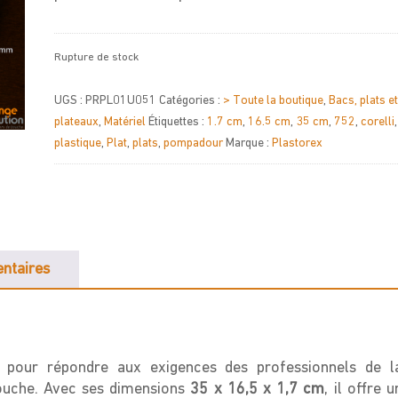
Rupture de stock
UGS :
PRPL01U051
Catégories :
> Toute la boutique
,
Bacs, plats et
plateaux
,
Matériel
Étiquettes :
1.7 cm
,
16.5 cm
,
35 cm
,
752
,
corelli
,
plastique
,
Plat
,
plats
,
pompadour
Marque :
Plastorex
ntaires
pour répondre aux exigences des professionnels de l
 bouche. Avec ses dimensions
35 x 16,5 x 1,7 cm
, il offre u