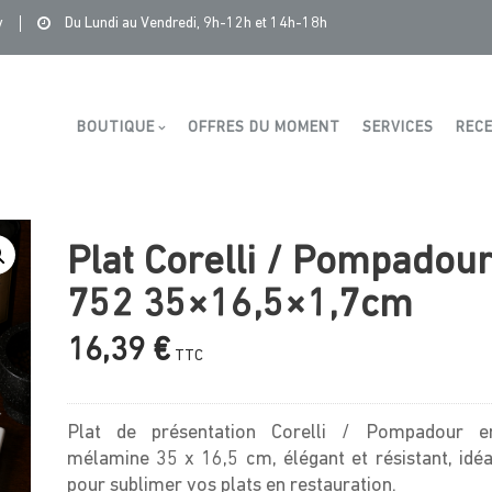
ribution
>
Produits
>
Plastorex
>
Plat Corelli / Pompadour 752
y
Du Lundi au Vendredi, 9h-12h et 14h-18h
Boutique
BOUTIQUE
OFFRES DU MOMENT
SERVICES
RECE
Plat Corelli / Pompadou
752 35×16,5×1,7cm
16,39
€
TTC
Plat de présentation Corelli / Pompadour e
mélamine 35 x 16,5 cm, élégant et résistant, idéa
pour sublimer vos plats en restauration.