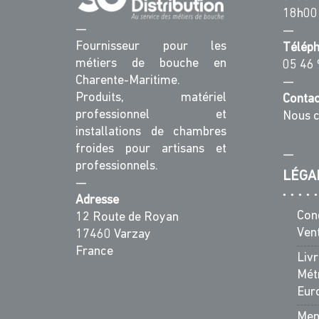
du
18h00
produit
—
—
Fournisseur pour les
Télép
métiers de bouche en
05 46 
Charente-Maritime.
—
Produits, matériel
Contac
professionnel et
Nous c
installations de chambres
froides pour artisans et
—
professionnels.
LÉGA
—
Adresse
Con
12 Route de Royan
Ven
17460 Varzay
France
Liv
Métr
Eur
Men