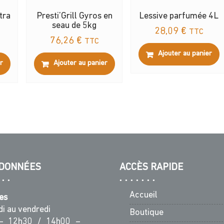
tra
Presti’Grill Gyros en
Lessive parfumée 4L
seau de 5kg
28,09
€
TTC
76,26
€
TTC
Ajouter au panier
r
Ajouter au panier
DONNÉES
ACCÈS RAPIDE
Accueil
es
di au vendredi
Boutique
– 12h30 / 14h00 –