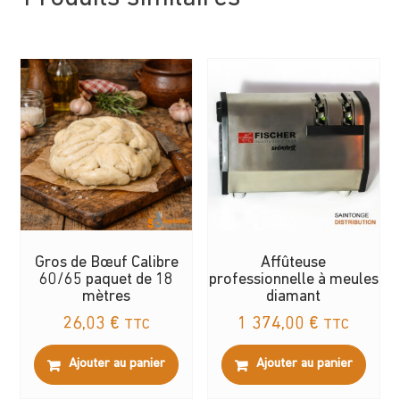
Gros de Bœuf Calibre
Affûteuse
60/65 paquet de 18
professionnelle à meules
mètres
diamant
26,03
€
1 374,00
€
TTC
TTC
Ajouter au panier
Ajouter au panier