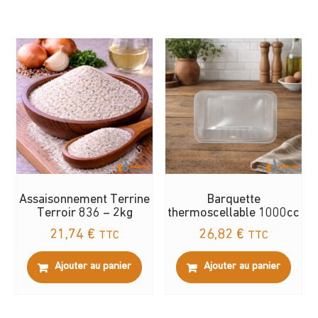
Assaisonnement Terrine
Barquette
Terroir 836 – 2kg
thermoscellable 1000cc
21,74
€
26,82
€
TTC
TTC
Ajouter au panier
Ajouter au panier