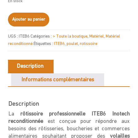
En stock
quantité
Ajouter au panier
de
ROTISSOIRE
UGS :
ITEB6
Catégories :
> Toute la boutique
,
Matériel
,
Matériel
ITEB6
reconditionné
Étiquettes :
ITEB6
,
poulet
,
rotissoire
Inotech
Description
Informations complémentaires
Description
La
rôtissoire professionnelle ITEB6 Inotech
reconditionnée
est conçue pour répondre aux
besoins des rôtisseries, boucheries et commerces
alimentaires souhaitant proposer des
volailles