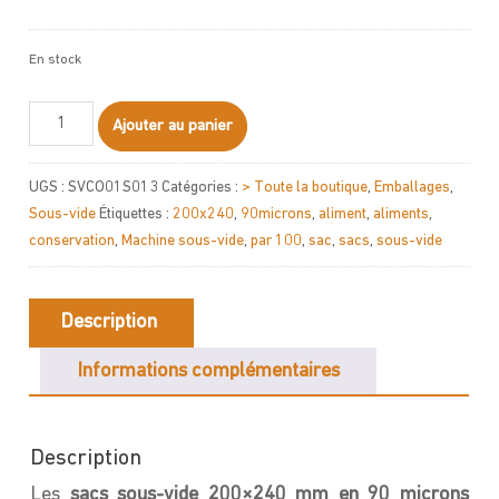
En stock
quantité
Ajouter au panier
de
Sacs
UGS :
SVCO01S013
Catégories :
> Toute la boutique
,
Emballages
,
sous-
Sous-vide
Étiquettes :
200x240
,
90microns
,
aliment
,
aliments
,
vide
conservation
,
Machine sous-vide
,
par 100
,
sac
,
sacs
,
sous-vide
200x240
-
90
Description
microns
Informations complémentaires
Description
Les
sacs sous-vide 200×240 mm en 90 microns