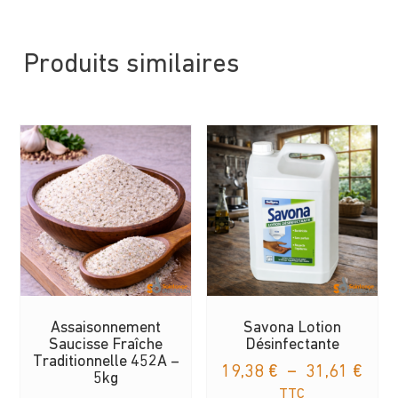
Produits similaires
Assaisonnement
Savona Lotion
Saucisse Fraîche
Désinfectante
Traditionnelle 452A –
Plag
19,38
€
–
31,61
€
5kg
de
TTC