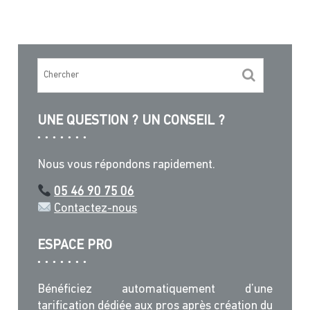
31,61 €
plusieurs
variations.
Les
options
peuvent
être
choisies
UNE QUESTION ? UN CONSEIL ?
sur
la
page
Nous vous répondons rapidement.
du
produit
05 46 90 75 06
Contactez-nous
ESPACE PRO
Bénéficiez automatiquement d’une
tarification dédiée aux pros après création du