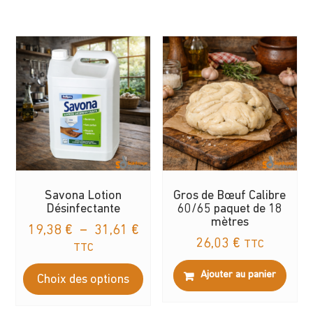
Savona Lotion
Gros de Bœuf Calibre
Désinfectante
60/65 paquet de 18
mètres
Plage
19,38
€
–
31,61
€
26,03
€
TTC
de
TTC
prix :
Ce
Ajouter au panier
Choix des options
19,38 €
produit
à
a