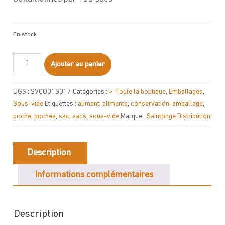
En stock
quantité
Ajouter au panier
de
Sacs
UGS :
SVCO01S017
Catégories :
> Toute la boutique
,
Emballages
,
sous-
Sous-vide
Étiquettes :
aliment
,
aliments
,
conservation
,
emballage
,
vide
poche
,
poches
,
sac
,
sacs
,
sous-vide
Marque :
Saintonge Distribution
250x300
-
90
Description
microns
Informations complémentaires
Description