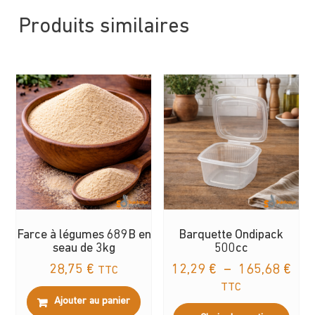
Produits similaires
Farce à légumes 689B en
Barquette Ondipack
seau de 3kg
500cc
Pla
28,75
€
12,29
€
–
165,68
€
TTC
de
TTC
Ajouter au panier
prix
Ce