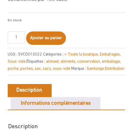
En stock
quantité
Ajouter au panier
de
Sacs
UGS :
SVCO01S022
Catégories :
> Toute la boutique
,
Emballages
,
sous-
Sous-vide
Étiquettes :
aliment
,
aliments
,
conservation
,
emballage
,
vide
poche
,
poches
,
sac
,
sacs
,
sous-vide
Marque :
Saintonge Distribution
300x300
-
90
Description
microns
Informations complémentaires
Description