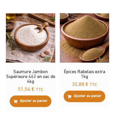
Saumure Jambon
Épices Rabelais extra
Supérieure 462 en sac de
1kg
4kg
30,88
€
TTC
51,54
€
TTC
Ajouter au panier
Ajouter au panier