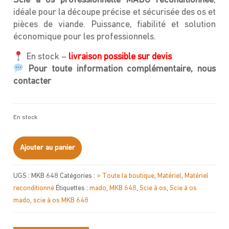
Scie à os professionnelle MADO reconditionnée
,
idéale pour la découpe précise et sécurisée des os et
pièces de viande. Puissance, fiabilité et solution
économique pour les professionnels.
En stock –
livraison possible sur devis
Pour toute information complémentaire, nous
contacter
En stock
quantité
Ajouter au panier
de
Scie
UGS :
MKB 648
Catégories :
> Toute la boutique
,
Matériel
,
Matériel
à
reconditionné
Étiquettes :
mado
,
MKB 648
,
Scie à os
,
Scie à os
os
mado
,
scie à os MKB 648
MADO