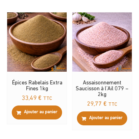
Épices Rabelais Extra
Assaisonnement
Fines 1kg
Saucisson à l’Ail 079 –
2kg
33,49
€
TTC
29,77
€
TTC
Ajouter au panier
Ajouter au panier