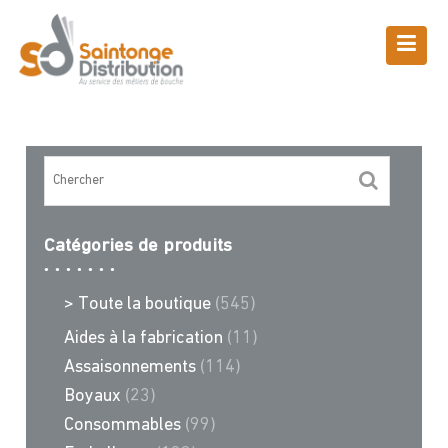
Skip
to
content
Boutique
Saintonge Distribution
>
Recettes et conseils
>
cornet
Catégories de produits
> Toute la boutique
(545)
Aides à la fabrication
(11)
Assaisonnements
(114)
Boyaux
(23)
Consommables
(99)