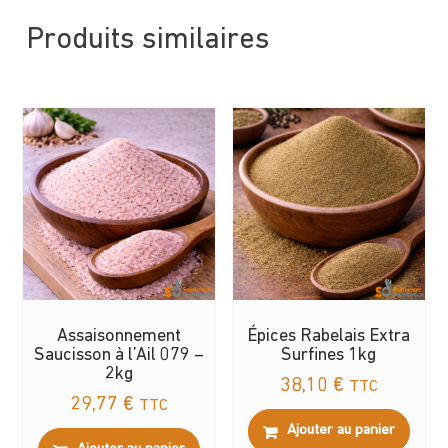
Produits similaires
Assaisonnement
Épices Rabelais Extra
Saucisson à l’Ail 079 –
Surfines 1kg
2kg
38,10
€
TTC
29,77
€
TTC
Ajouter au panier