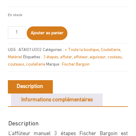
En stock
quantité
Ajouter au panier
de
Affûteur
UGS :
ATAI01U002
Catégories :
> Toute la boutique
,
Coutellerie
,
manuel
Matériel
Étiquettes :
3 étapes
,
affuter
,
affuteur
,
aiguiseur
,
couteau
,
en
couteaux
,
coutellerie
Marque :
Fischer Bargoin
3
étapes
Description
Informations complémentaires
Description
L’affûteur manuel 3 étapes Fischer Bargoin est