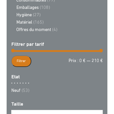
Consommables
(99)
Emballages
(108)
Hygiène
(27)
Matériel
(165)
Offres du moment
(4)
Filtrer par tarif
Prix
Prix
Prix :
0 €
—
210 €
Filtrer
min
max
Etat
Neuf
(53)
Taille