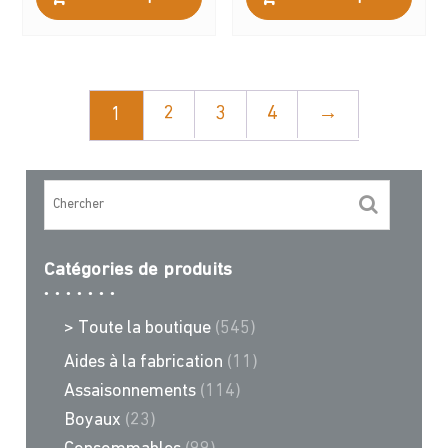
produit
prod
a
a
plusieurs
plus
variations.
varia
Les
Les
2
3
4
→
1
options
opti
peuvent
peuv
être
être
choisies
choi
sur
sur
la
la
Catégories de produits
page
page
du
du
produit
prod
> Toute la boutique
(545)
Aides à la fabrication
(11)
Assaisonnements
(114)
Boyaux
(23)