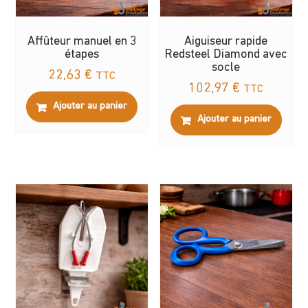
Affûteur manuel en 3
Aiguiseur rapide
étapes
Redsteel Diamond avec
socle
22,63
€
TTC
102,97
€
TTC
Ajouter au panier
Ajouter au panier