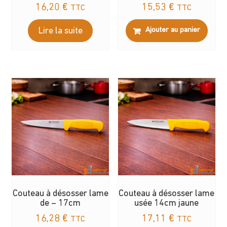
16,20
€
15,53
€
TTC
TTC
Lire la suite
Ajouter au panier
Couteau à désosser lame
Couteau à désosser lame
de – 17cm
usée 14cm jaune
16,28
€
17,11
€
TTC
TTC