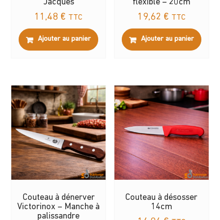
Jacques
flexible – 20cm
11,48
€
19,62
€
TTC
TTC
Ajouter au panier
Ajouter au panier
Couteau à dénerver
Couteau à désosser
Victorinox – Manche à
14cm
palissandre