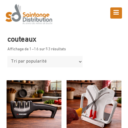
Skip
to
content
Boutique
Saintonge Distribution
>
Produits
>
couteaux
couteaux
Affichage de 1–16 sur 53 résultats