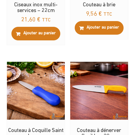
Ciseaux inox multi-
Couteau à brie
services – 22cm
9,56
€
TTC
21,60
€
TTC
Ajouter au panier
Ajouter au panier
Couteau à Coquille Saint
Couteau à dénerver