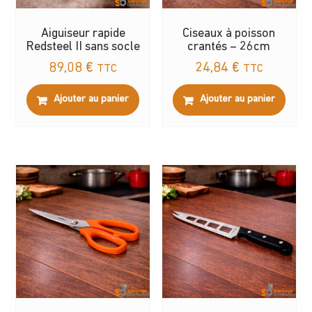
Aiguiseur rapide
Ciseaux à poisson
Redsteel II sans socle
crantés – 26cm
89,08
€
24,84
€
TTC
TTC
Ajouter au panier
Ajouter au panier