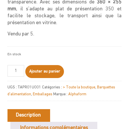
transparence. Avec ses dimensions de
360 × 255
mm
, il s’adapte au plat de présentation 350 et
facilite le stockage, le transport ainsi que la
présentation en vitrine.
Vendu par 5.
En stock
quantité
Ajouter au panier
de
Couvercle
UGS :
TAPR01U001
Catégories :
> Toute la boutique
,
Barquettes
pour
d’alimentation
,
Emballages
Marque :
Alphaform
plat
de
présentation
Description
350
Informations complémentaires