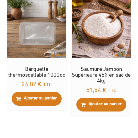
Les
opti
peuv
être
choi
sur
la
page
du
Barquette
Saumure Jambon
prod
thermoscellable 1000cc
Supérieure 462 en sac de
4kg
26,82
€
TTC
51,54
€
TTC
Ajouter au panier
Ajouter au panier