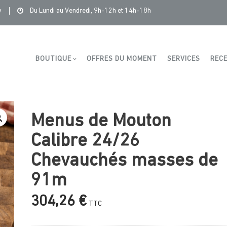
duits
>
Saintonge Distribution
>
Menus de Mouton Calibre 24/2
y
Du Lundi au Vendredi, 9h-12h et 14h-18h
Boutique
BOUTIQUE
OFFRES DU MOMENT
SERVICES
RECE
Menus de Mouton
Calibre 24/26
Chevauchés masses de
91m
304,26
€
TTC