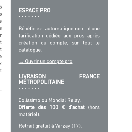
s
ESPACE PRO
s
e
s
Bénéficiez automatiquement d’une
r
tarification dédiée aux pros après
t
création du compte, sur tout le
t
catalogue.
e
→ Ouvrir un compte pro
x
t
LIVRAISON FRANCE
MÉTROPOLITAINE
Colissimo ou Mondial Relay.
Offerte dès 100 € d’achat
(hors
matériel).
Retrait gratuit à Varzay (17).