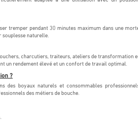
rticulièrement adaptée à une utilisation avec un poussoi
?
aisser tremper pendant 30 minutes maximum dans une mort
r souplesse naturelle.
uchers, charcutiers, traiteurs, ateliers de transformation e
t un rendement élevé et un confort de travail optimal.
ion ?
ons des boyaux naturels et consommables professionnel
fessionnels des métiers de bouche.
.