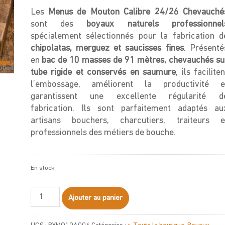
Les
Menus de Mouton Calibre 24/26 Chevauché
sont des
boyaux naturels professionnel
spécialement sélectionnés pour la fabrication d
chipolatas, merguez et saucisses fines
. Présenté
en
bac de 10 masses de 91 mètres, chevauchés su
tube rigide et conservés en saumure
, ils faciliten
l’embossage, améliorent la productivité e
garantissent une excellente régularité d
fabrication. Ils sont parfaitement adaptés au
artisans bouchers, charcutiers, traiteurs e
professionnels des métiers de bouche.
En stock
quantité
Ajouter au panier
de
Menus