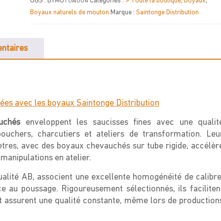
UGS :
BYMO10A004
Catégories :
> Toute la boutique
,
Boyaux
,
de
Boyaux naturels de mouton
Marque :
Saintonge Distribution
Mouton
Calibre
24/26
ntaires
Chevauchés
masses
de
91m
ées avec les boyaux Saintonge Distribution
uchés
enveloppent les saucisses fines avec une qualit
bouchers, charcutiers et ateliers de transformation. Leu
res, avec des boyaux chevauchés sur tube rigide, accélèr
manipulations en atelier.
alité AB, associent une excellente homogénéité de calibre
ce au poussage. Rigoureusement sélectionnés, ils faciliten
et assurent une qualité constante, même lors de production