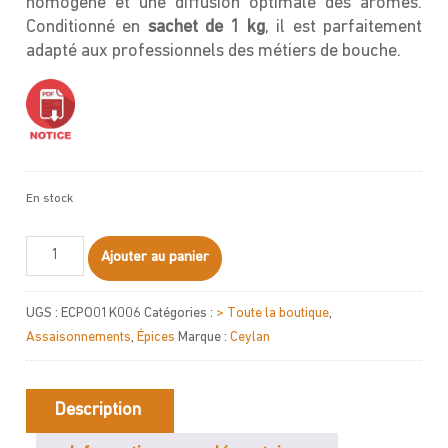
homogène et une diffusion optimale des arômes.
Conditionné en
sachet de 1 kg
, il est parfaitement
adapté aux professionnels des métiers de bouche.
En stock
quantité
Ajouter au panier
de
Poivre
UGS :
ECPO01K006
Catégories :
> Toute la boutique
,
blanc
Assaisonnements
,
Épices
Marque :
Ceylan
moulu
1kg
Description