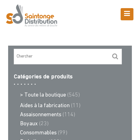
Skip
to
content
Boutique
Saintonge Distribution
>
Recettes et conseils
>
barquette
Catégories de produits
> Toute la boutique
(545)
Aides à la fabrication
(11)
Assaisonnements
(114)
Boyaux
(23)
Consommables
(99)